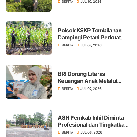
Tanam Cabai Dukung
BERITA
JUL 10, 2026
Ketahanan Pangan
Polsek KSKP Tembilahan
Dampingi Petani Perkuat
Swasembada Pangan
BERITA
JUL 07, 2026
BRI Dorong Literasi
Keuangan Anak Melalui
Produk BritAma Junio
BERITA
JUL 07, 2026
ASN Pemkab Inhil Diminta
Profesional dan Tingkatkan
Pelayanan Publik
BERITA
JUL 06, 2026