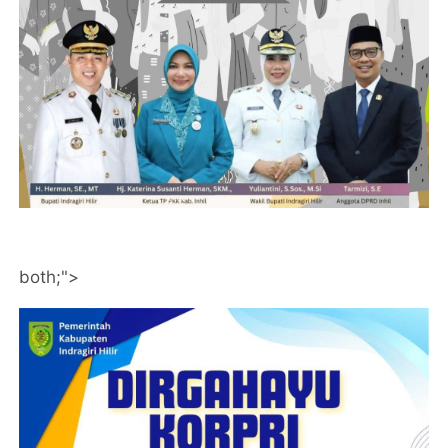
both;">