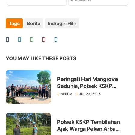
Tags
Berita
Indragiri Hilir
YOU MAY LIKE THESE POSTS
Peringati Hari Mangrove
Sedunia, Polsek KSKP
Tembilahan Tanam 100 Bibit
BERITA
JUL 28, 2026
Polsek KSKP Tembilahan
Ajak Warga Pekan Arba