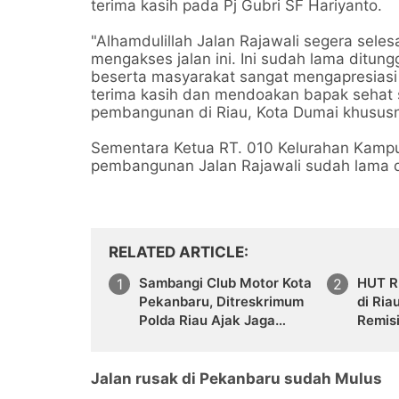
terima kasih pada Pj Gubri SF Hariyanto.
"Alhamdulillah Jalan Rajawali segera sele
mengakses jalan ini. Ini sudah lama ditu
beserta masyarakat sangat mengapresiasi
terima kasih dan mendoakan bapak sehat s
pembangunan di Riau, Kota Dumai khususnya,
Sementara Ketua RT. 010 Kelurahan Kamp
pembangunan Jalan Rajawali sudah lama dit
RELATED ARTICLE
Sambangi Club Motor Kota
HUT RI
Pekanbaru, Ditreskrimum
di Ria
Polda Riau Ajak Jaga
Remis
Kamtibmas Jelang Pilkada
Jalan rusak di Pekanbaru sudah Mulus