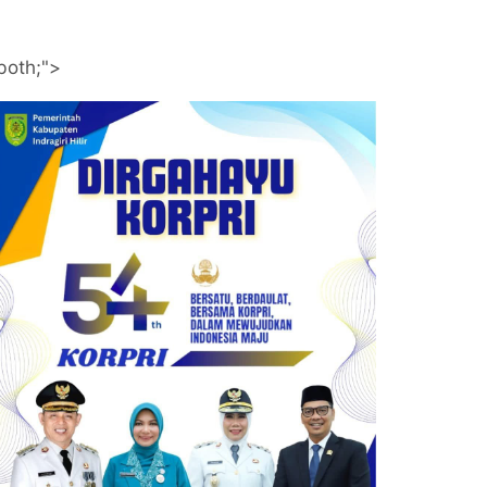
both;">