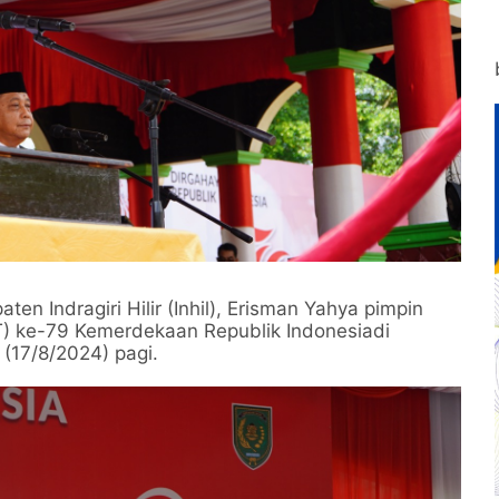
ten Indragiri Hilir (Inhil), Erisman Yahya pimpin
T) ke-79 Kemerdekaan Republik Indonesiadi
(17/8/2024) pagi.