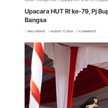
Home
Indragiri Hilir
Upacara HUT RI ke-79, Pj Bupat
Upacara HUT RI ke-79, Pj Bup
Bangsa
RIAU UPDATE
AUGUST 17, 2024
0 COMMENTS