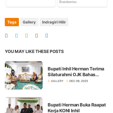
Tags
Gallery
Indragiri Hilir
YOU MAY LIKE THESE POSTS
Bupati Inhil Herman Terima
Silaturahmi OJK Bahas
Pengembangan Ekonomi
GALLERY
DEC 09, 2025
Daerah
Bupati Herman Buka Raapat
Kerja KONI Inhil