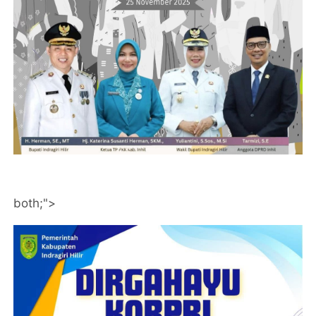
both;">