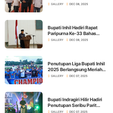
GALLERY
DEC 08, 2025
Bupati Inhil Hadiri Rapat
Paripurna Ke-33 Bahas
KUA-PPAS 2026
GALLERY
DEC 08, 2025
Penutupan Liga Bupati Inhil
2025 Berlangsung Meriah
dan Menjunjung Sportivitas
GALLERY
DEC 07, 2025
Bupati Indragiri Hilir Hadiri
Penutupan Seribu Parit
Creative Festival 2025
GALLERY
DEC 07, 2025