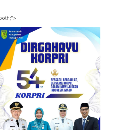
both;">