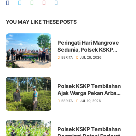
YOU MAY LIKE THESE POSTS
Peringati Hari Mangrove
Sedunia, Polsek KSKP
Tembilahan Tanam 100 Bibit
BERITA
JUL 28, 2026
Polsek KSKP Tembilahan
Ajak Warga Pekan Arba
Tanam Cabai Dukung
BERITA
JUL 10, 2026
Ketahanan Pangan
Polsek KSKP Tembilahan