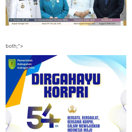
both;">