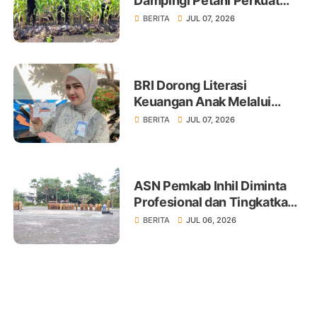
Dampingi Petani Perkuat
Swasembada Pangan
BERITA
JUL 07, 2026
BRI Dorong Literasi
Keuangan Anak Melalui
Produk BritAma Junio
BERITA
JUL 07, 2026
ASN Pemkab Inhil Diminta
Profesional dan Tingkatkan
Pelayanan Publik
BERITA
JUL 06, 2026