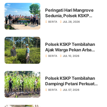
Peringati Hari Mangrove
Sedunia, Polsek KSKP
Tembilahan Tanam 100 Bibit
BERITA
JUL 28, 2026
Polsek KSKP Tembilahan
Ajak Warga Pekan Arba
Tanam Cabai Dukung
BERITA
JUL 10, 2026
Ketahanan Pangan
Polsek KSKP Tembilahan
Dampingi Petani Perkuat
Swasembada Pangan
BERITA
JUL 07, 2026