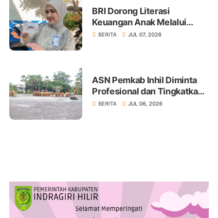
BRI Dorong Literasi
Keuangan Anak Melalui
Produk BritAma Junio
BERITA
JUL 07, 2026
ASN Pemkab Inhil Diminta
Profesional dan Tingkatkan
Pelayanan Publik
BERITA
JUL 06, 2026