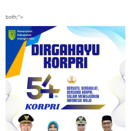
both;">