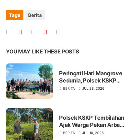
Tags
Berita
YOU MAY LIKE THESE POSTS
Peringati Hari Mangrove
Sedunia, Polsek KSKP
Tembilahan Tanam 100 Bibit
BERITA
JUL 28, 2026
Polsek KSKP Tembilahan
Ajak Warga Pekan Arba
Tanam Cabai Dukung
BERITA
JUL 10, 2026
Ketahanan Pangan