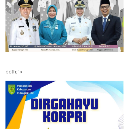
both;">