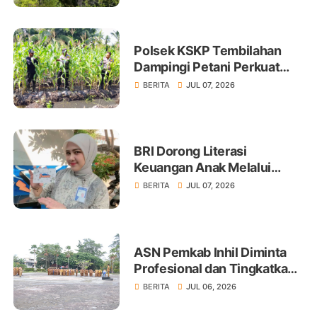
Polsek KSKP Tembilahan
Dampingi Petani Perkuat
Swasembada Pangan
BERITA
JUL 07, 2026
BRI Dorong Literasi
Keuangan Anak Melalui
Produk BritAma Junio
BERITA
JUL 07, 2026
ASN Pemkab Inhil Diminta
Profesional dan Tingkatkan
Pelayanan Publik
BERITA
JUL 06, 2026