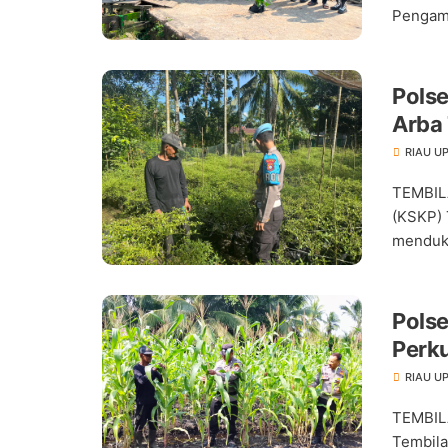
Pengama
Pols
Arba
Pang
RIAU U
TEMBIL
(KSKP) 
menduku
Pols
Perk
RIAU U
TEMBIL
Tembil