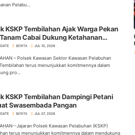
nan Pelabu...
ek KSKP Tembilahan Ajak Warga Pekan
 Tanam Cabai Dukung Ketahanan
an
PDATE
BERITA
JUL 10, 2026
AHAN – Polsek Kawasan Sektor Kawasan Pelabuhan
Tembilahan terus menunjukkan komitmennya dalam
ng pro...
ek KSKP Tembilahan Dampingi Petani
uat Swasembada Pangan
PDATE
BERITA
JUL 07, 2026
AHAN--Jajaran Polsek Kawasan Pelabuhan (KSKP)
ahan terus menunjukkan komitmennya dalam mendukung