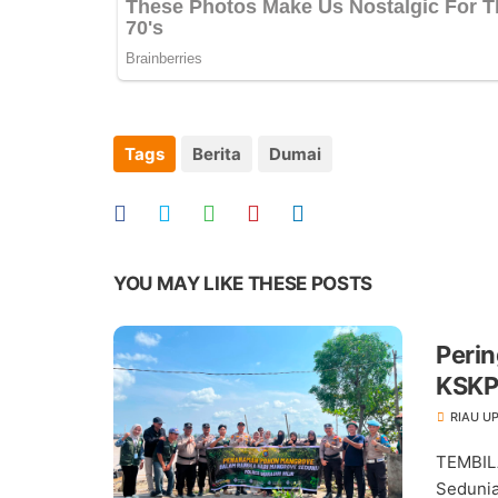
Tags
Berita
Dumai
YOU MAY LIKE THESE POSTS
Perin
KSKP
RIAU U
TEMBIL
Sedunia