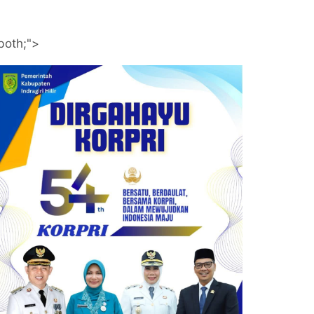
both;">