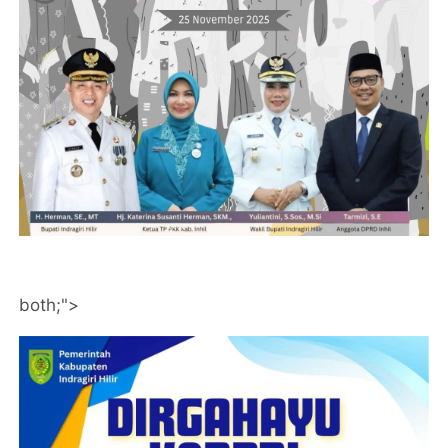
both;">