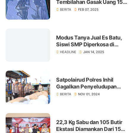
Tembilahan Gasak Uang 150
Juta Rupiah
BERITA
FEB 07, 2025
Modus Tanya Jual Es Batu,
Siswi SMP Diperkosa di
Kebun Sawit
HEADLINE
JAN 14, 2025
Satpolairud Polres Inhil
Gagalkan Penyeludupan
Kapal Pembawa Sembako
BERITA
NOV 01, 2024
22,3 Kg Sabu dan 105 Butir
Ekstasi Diamankan Dari 15