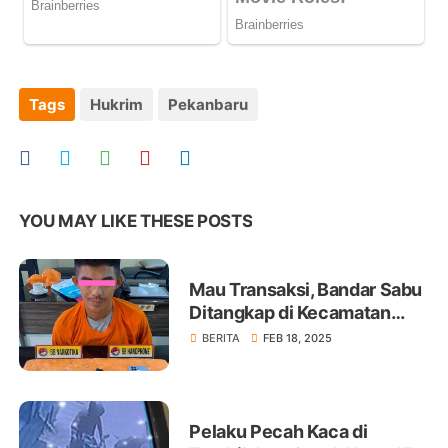
Tags
Hukrim
Pekanbaru
YOU MAY LIKE THESE POSTS
Mau Transaksi, Bandar Sabu
Ditangkap di Kecamatan
Tempuling
BERITA
FEB 18, 2025
Pelaku Pecah Kaca di