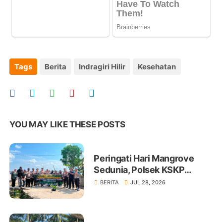
Tags
Berita
Indragiri Hilir
Kesehatan
YOU MAY LIKE THESE POSTS
Peringati Hari Mangrove
Sedunia, Polsek KSKP
Tembilahan Tanam 100 Bibit
BERITA
JUL 28, 2026