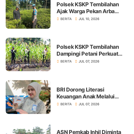
Polsek KSKP Tembilahan
Ajak Warga Pekan Arba
Tanam Cabai Dukung
BERITA
JUL 10, 2026
Ketahanan Pangan
Polsek KSKP Tembilahan
Dampingi Petani Perkuat
Swasembada Pangan
BERITA
JUL 07, 2026
BRI Dorong Literasi
Keuangan Anak Melalui
Produk BritAma Junio
BERITA
JUL 07, 2026
ASN Pemkab Inhil Diminta