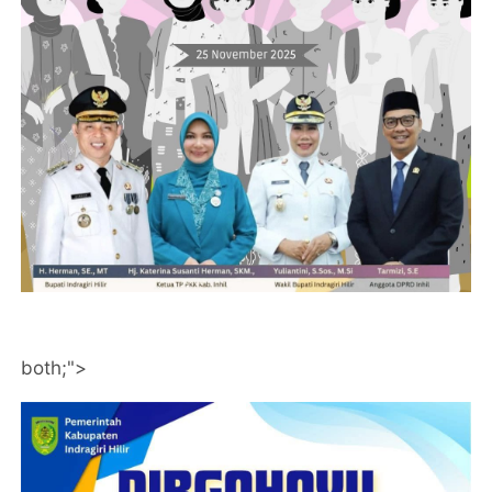
both;">