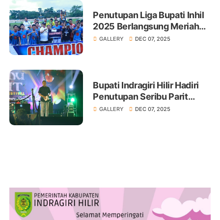
Penutupan Liga Bupati Inhil
2025 Berlangsung Meriah
dan Menjunjung Sportivitas
GALLERY
DEC 07, 2025
Bupati Indragiri Hilir Hadiri
Penutupan Seribu Parit
Creative Festival 2025
GALLERY
DEC 07, 2025