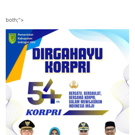
both;">