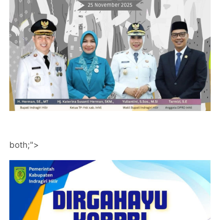
both;">