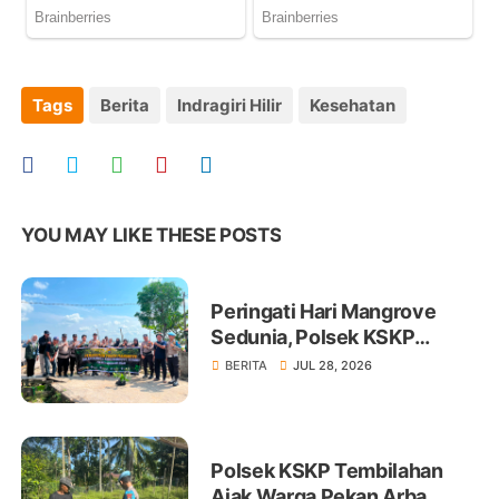
Tags
Berita
Indragiri Hilir
Kesehatan
YOU MAY LIKE THESE POSTS
Peringati Hari Mangrove
Sedunia, Polsek KSKP
Tembilahan Tanam 100 Bibit
BERITA
JUL 28, 2026
Polsek KSKP Tembilahan
Ajak Warga Pekan Arba