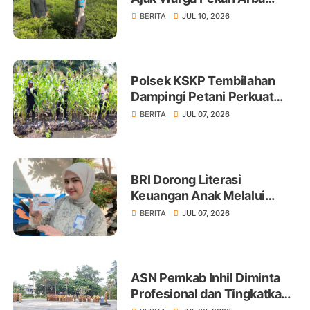
Tanam Cabai Dukung
BERITA
JUL 10, 2026
Ketahanan Pangan
Polsek KSKP Tembilahan
Dampingi Petani Perkuat
Swasembada Pangan
BERITA
JUL 07, 2026
BRI Dorong Literasi
Keuangan Anak Melalui
Produk BritAma Junio
BERITA
JUL 07, 2026
ASN Pemkab Inhil Diminta
Profesional dan Tingkatkan
Pelayanan Publik