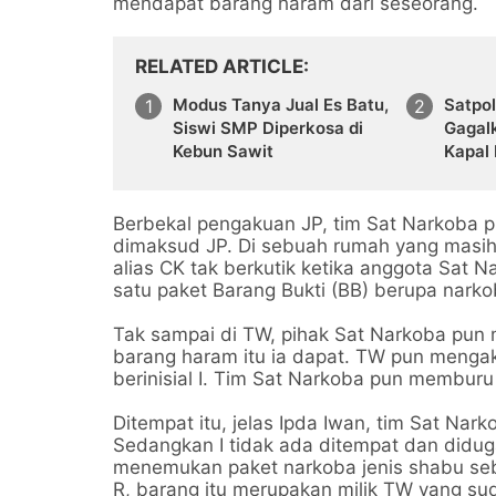
mendapat barang haram dari seseorang.
RELATED ARTICLE
Modus Tanya Jual Es Batu,
Satpol
Siswi SMP Diperkosa di
Gagal
Kebun Sawit
Kapal
Berbekal pengakuan JP, tim Sat Narkoba 
dimaksud JP. Di sebuah rumah yang masih
alias CK tak berkutik ketika anggota Sa
satu paket Barang Bukti (BB) berupa narko
Tak sampai di TW, pihak Sat Narkoba pun
barang haram itu ia dapat. TW pun mengak
berinisial I. Tim Sat Narkoba pun memburu
Ditempat itu, jelas Ipda Iwan, tim Sat Nar
Sedangkan I tidak ada ditempat dan diduga 
menemukan paket narkoba jenis shabu sebe
R, barang itu merupakan milik TW yang su