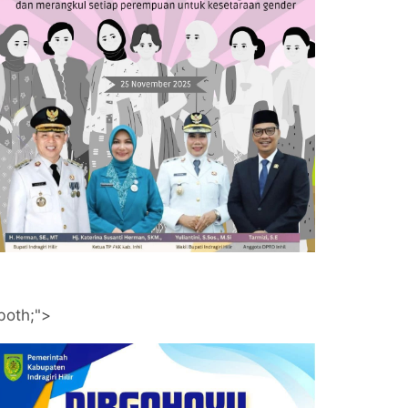
both;">