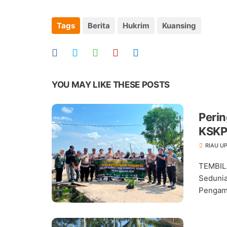
Tags
Berita
Hukrim
Kuansing
YOU MAY LIKE THESE POSTS
Perin
KSKP
RIAU U
TEMBIL
Sedunia
Pengama