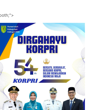
both;">