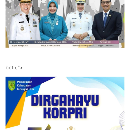
both;">