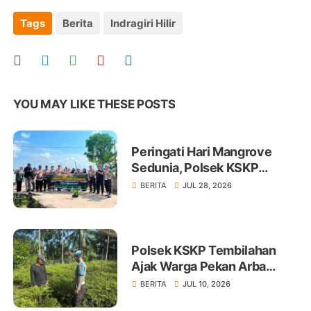
Tags
Berita
Indragiri Hilir
YOU MAY LIKE THESE POSTS
Peringati Hari Mangrove
Sedunia, Polsek KSKP
Tembilahan Tanam 100 Bibit
BERITA
JUL 28, 2026
Polsek KSKP Tembilahan
Ajak Warga Pekan Arba
Tanam Cabai Dukung
BERITA
JUL 10, 2026
Ketahanan Pangan