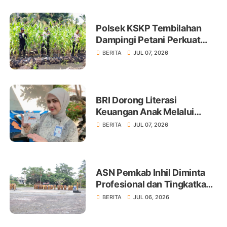
Polsek KSKP Tembilahan
Dampingi Petani Perkuat
Swasembada Pangan
BERITA
JUL 07, 2026
BRI Dorong Literasi
Keuangan Anak Melalui
Produk BritAma Junio
BERITA
JUL 07, 2026
ASN Pemkab Inhil Diminta
Profesional dan Tingkatkan
Pelayanan Publik
BERITA
JUL 06, 2026