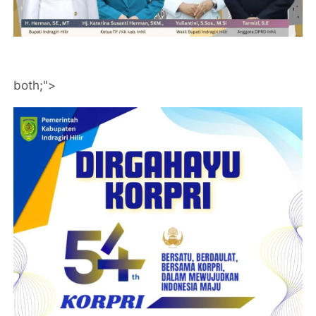
both;">