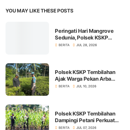
YOU MAY LIKE THESE POSTS
Peringati Hari Mangrove
Sedunia, Polsek KSKP
Tembilahan Tanam 100 Bibit
BERITA
JUL 28, 2026
Polsek KSKP Tembilahan
Ajak Warga Pekan Arba
Tanam Cabai Dukung
BERITA
JUL 10, 2026
Ketahanan Pangan
Polsek KSKP Tembilahan
Dampingi Petani Perkuat
Swasembada Pangan
BERITA
JUL 07, 2026