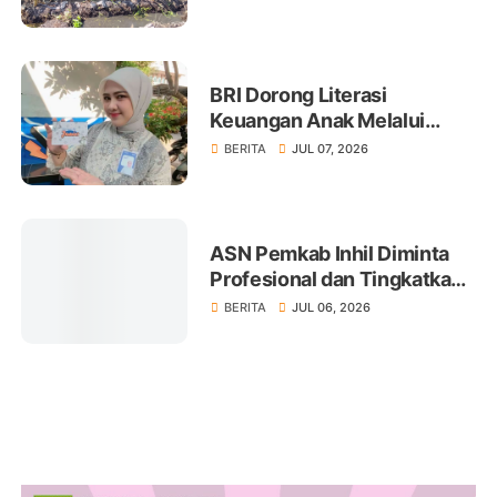
BRI Dorong Literasi
Keuangan Anak Melalui
Produk BritAma Junio
BERITA
JUL 07, 2026
ASN Pemkab Inhil Diminta
Profesional dan Tingkatkan
Pelayanan Publik
BERITA
JUL 06, 2026