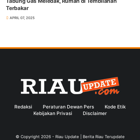
Tabung Gas Meledak, Rumah di Tembilahan
Terbakar
APRIL 07, 2025
Redaksi
Peraturan Dewan Pers
Kode Etik
Kebijakan Privasi
Disclaimer
© Copyright
2026
-
Riau Update | Berita Riau Terupdate