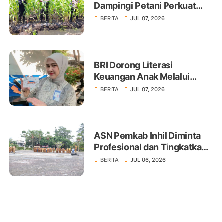
Dampingi Petani Perkuat
Swasembada Pangan
BERITA
JUL 07, 2026
BRI Dorong Literasi
Keuangan Anak Melalui
Produk BritAma Junio
BERITA
JUL 07, 2026
ASN Pemkab Inhil Diminta
Profesional dan Tingkatkan
Pelayanan Publik
BERITA
JUL 06, 2026