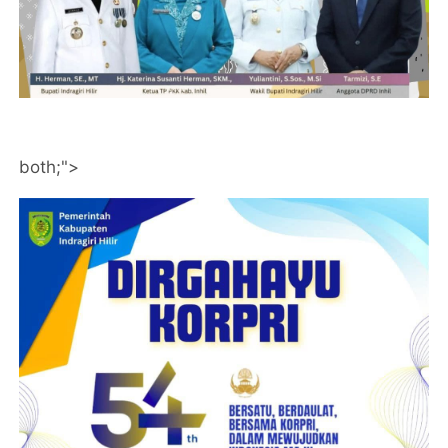
both;">