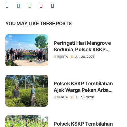
YOU MAY LIKE THESE POSTS
Peringati Hari Mangrove
Sedunia, Polsek KSKP
Tembilahan Tanam 100 Bibit
BERITA
JUL 28, 2026
Polsek KSKP Tembilahan
Ajak Warga Pekan Arba
Tanam Cabai Dukung
BERITA
JUL 10, 2026
Ketahanan Pangan
Polsek KSKP Tembilahan