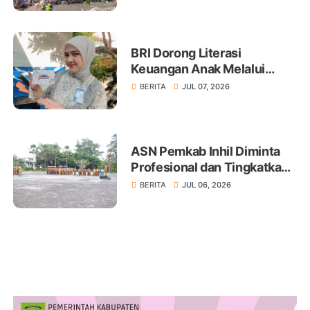
BRI Dorong Literasi
Keuangan Anak Melalui
Produk BritAma Junio
BERITA
JUL 07, 2026
ASN Pemkab Inhil Diminta
Profesional dan Tingkatkan
Pelayanan Publik
BERITA
JUL 06, 2026