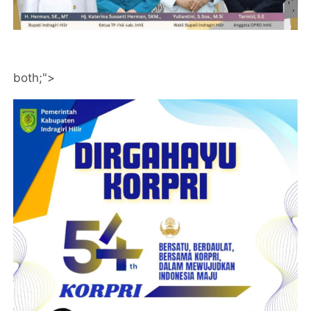
both;">