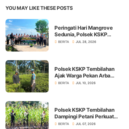
YOU MAY LIKE THESE POSTS
Peringati Hari Mangrove
Sedunia, Polsek KSKP
Tembilahan Tanam 100 Bibit
BERITA
JUL 28, 2026
Polsek KSKP Tembilahan
Ajak Warga Pekan Arba
Tanam Cabai Dukung
BERITA
JUL 10, 2026
Ketahanan Pangan
Polsek KSKP Tembilahan
Dampingi Petani Perkuat
Swasembada Pangan
BERITA
JUL 07, 2026