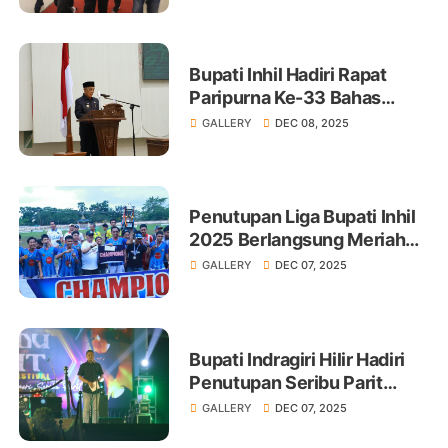
Bupati Inhil Hadiri Rapat
Paripurna Ke-33 Bahas
KUA-PPAS 2026
GALLERY
DEC 08, 2025
Penutupan Liga Bupati Inhil
2025 Berlangsung Meriah
dan Menjunjung Sportivitas
GALLERY
DEC 07, 2025
Bupati Indragiri Hilir Hadiri
Penutupan Seribu Parit
Creative Festival 2025
GALLERY
DEC 07, 2025