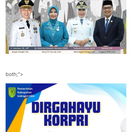
both;">