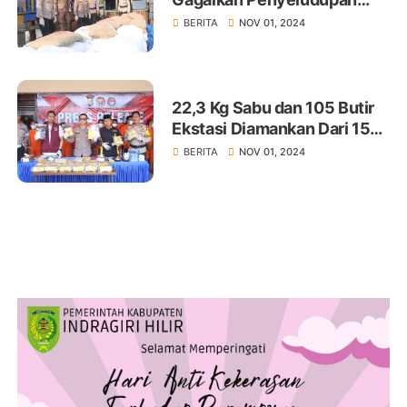
Kapal Pembawa Sembako
BERITA
NOV 01, 2024
22,3 Kg Sabu dan 105 Butir
Ekstasi Diamankan Dari 15
Tersangka Selama 1 Bulan
BERITA
NOV 01, 2024