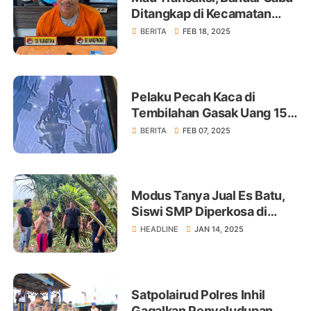
Ditangkap di Kecamatan
Tempuling
BERITA
FEB 18, 2025
Pelaku Pecah Kaca di
Tembilahan Gasak Uang 150
Juta Rupiah
BERITA
FEB 07, 2025
Modus Tanya Jual Es Batu,
Siswi SMP Diperkosa di
Kebun Sawit
HEADLINE
JAN 14, 2025
Satpolairud Polres Inhil
Gagalkan Penyeludupan