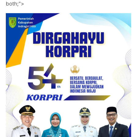
both;">